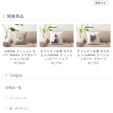
通報する
関連商品
Jubilee クッションカ
チャリティ企画 ボナさ
チャリティ企画 ボナさ
バー Nukko コラボレー
ん x Jubilee クッショ
ん x Jubilee クッショ
ション (ちび)
ンカバー シェフ
ンカバー スカーフ
¥2,640
¥2,750
¥2,750
Category
全商品一覧
トートバッグ
猫・犬デザイン