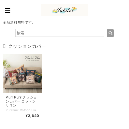
全品送料無料です。
クッションカバー
Purr Purr クッショ
ンカバー コットン
リネン
PurrPurr Cotton Linen Cushion Cover 45 x 45cm パーパー コットンリネン クッションカバー 可愛らしいニャンコたちの声が今にも聞こえてきそうな ユニークなデザインのクッションカバー。 素材は綿麻を含んだ生地をハンドメイドで仕上げた温かみのある造りです。 何個も揃えたくなるお部屋のアクセントにピッタリのアイテム。 リネンを含んだコットン素材。 素朴な風合いで使い込むほどに味が出る愛着の湧くアイテムです。 ビックリ顔のネコが可愛らしいデザイン。 自分のお気に入りの推しニャンコを見つけてあげてくださいね♪ ※中身は別売りになります。 〈Purr Purr パーパー〉 ネコ好きのためのネコ好きによるネコアイテムを提供。 猫好きの心をくすぐるデザインや商品を幅広く展開している注目のブランドです。 【 デザイン / 商品番号 】 01.Camel 〈PUR-Cushion-001〉 02.MossGreen 〈PUR-Cushion-002〉 03.LightGrey 〈PUR-Cushion-003〉 04.Beige 〈PUR-Cushion-004〉 05.Charcoal 〈PUR-Cushion-005〉 06.Green 〈PUR-Cushion-006〉 07.Blue 〈PUR-Cushion-007〉 08.Red 〈PUR-Cushion-008〉 【 素 材 】 綿麻 100% 【 サイズ 】約 45×45cm 当店の商品は、全品送料無料です! ご注文のサイズにより、ゆうぱけっと（投函）もしくは、佐川急便での発送になります。 発送方法の指定は承っておりません。 ギフトラッピングもお受けしています。（お受けできない商品もございます） 商品番号:PUR-Cushion
¥2,640