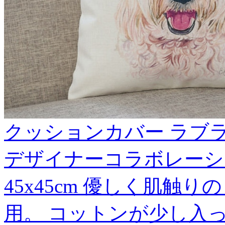
クッションカバー ラブ
デザイナーコラボレーシ
45x45cm 優しく肌触
用。 コットンが少し入