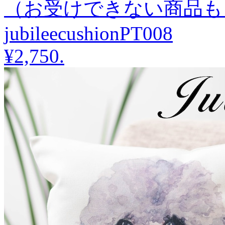
（お受けできない商品も
jubileecushionPT008
¥2,750
.