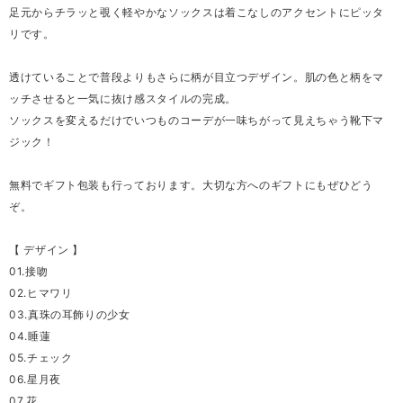
足元からチラッと覗く軽やかなソックスは着こなしのアクセントにピッタ
リです。
透けていることで普段よりもさらに柄が目立つデザイン。肌の色と柄をマ
ッチさせると一気に抜け感スタイルの完成。
ソックスを変えるだけでいつものコーデが一味ちがって見えちゃう靴下マ
ジック！
無料でギフト包装も行っております。大切な方へのギフトにもぜひどう
ぞ。
【 デザイン 】
01.接吻
02.ヒマワリ
03.真珠の耳飾りの少女
04.睡蓮
05.チェック
06.星月夜
07.花