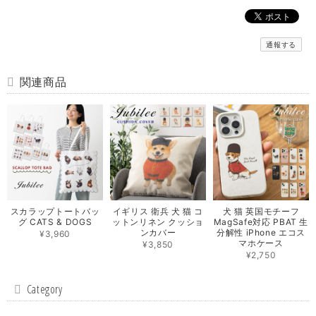
通報する
関連商品
スカラップトートバッ
イギリス 衛兵 犬 猫 コ
犬 猫 英国モチーフ
グ CATS & DOGS
ットンリネン クッショ
MagSafe対応 PBAT 生
ンカバー
分解性 iPhone エコス
¥3,960
マホケース
¥3,850
¥2,750
Category