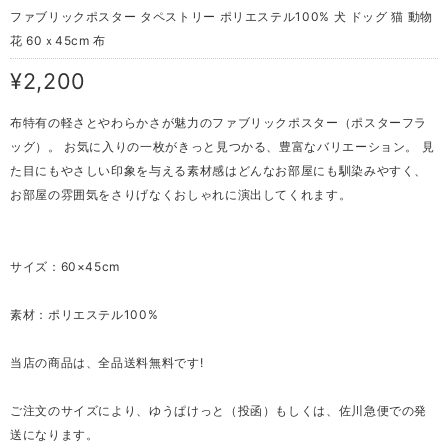
ファブリックポスター タペストリー ポリエステル100% 犬 ドッグ 猫 動物
花 60ｘ45cm 布
¥2,200
布特有の軽さとやわらかさが魅力のファブリックポスター（ポスターフラ
ッグ）。 お気に入りの一枚がきっと見つかる、豊富なバリエーション。 見
た目にもやさしい印象を与える素材感はどんなお部屋にも馴染みやすく、
お部屋の雰囲気をさりげなくおしゃれに演出してくれます。
サイズ：60×45cm
素材：ポリエステル100%
当店の商品は、全品送料無料です!
ご注文のサイズにより、ゆうぱけっと（投函）もしくは、佐川急便での発
送になります。