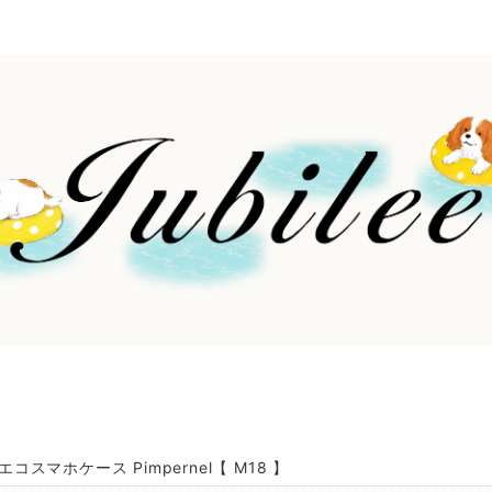
e エコスマホケース Pimpernel【 M18 】