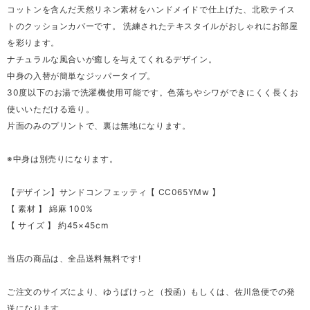
コットンを含んだ天然リネン素材をハンドメイドで仕上げた、北欧テイス
トのクッションカバーです。 洗練されたテキスタイルがおしゃれにお部屋
を彩ります。
ナチュラルな風合いが癒しを与えてくれるデザイン。
中身の入替が簡単なジッパータイプ。
30度以下のお湯で洗濯機使用可能です。色落ちやシワができにくく長くお
使いいただける造り。
片面のみのプリントで、裏は無地になります。
※中身は別売りになります。
【デザイン】サンドコンフェッティ【 CC065YMw 】
【 素材 】 綿麻 100%
【 サイズ 】 約45×45cm
当店の商品は、全品送料無料です!
ご注文のサイズにより、ゆうぱけっと（投函）もしくは、佐川急便での発
送になります。