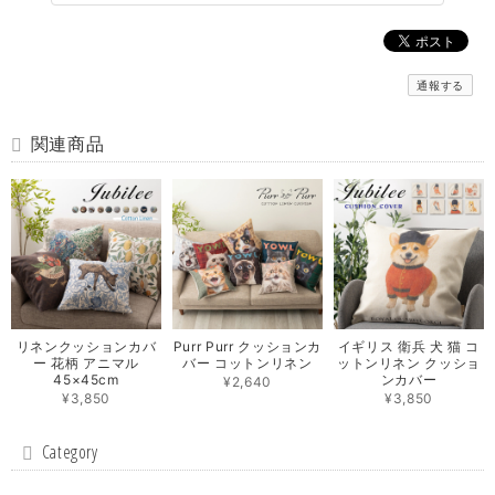
通報する
関連商品
リネンクッションカバ
Purr Purr クッションカ
イギリス 衛兵 犬 猫 コ
ー 花柄 アニマル
バー コットンリネン
ットンリネン クッショ
45×45cm
ンカバー
¥2,640
¥3,850
¥3,850
Category