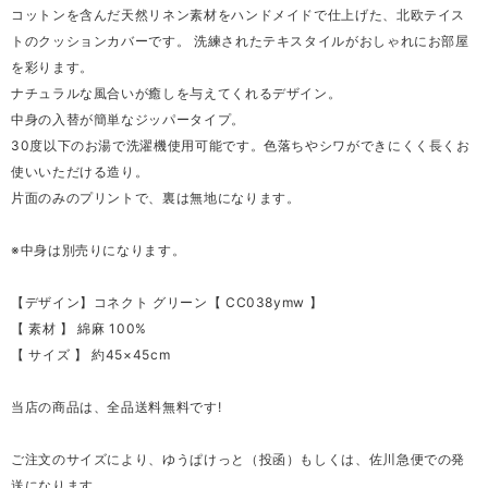
コットンを含んだ天然リネン素材をハンドメイドで仕上げた、北欧テイス
トのクッションカバーです。 洗練されたテキスタイルがおしゃれにお部屋
を彩ります。
ナチュラルな風合いが癒しを与えてくれるデザイン。
中身の入替が簡単なジッパータイプ。
30度以下のお湯で洗濯機使用可能です。色落ちやシワができにくく長くお
使いいただける造り。
片面のみのプリントで、裏は無地になります。
※中身は別売りになります。
【デザイン】コネクト グリーン【 CC038ymw 】
【 素材 】 綿麻 100%
【 サイズ 】 約45×45cm
当店の商品は、全品送料無料です!
ご注文のサイズにより、ゆうぱけっと（投函）もしくは、佐川急便での発
送になります。