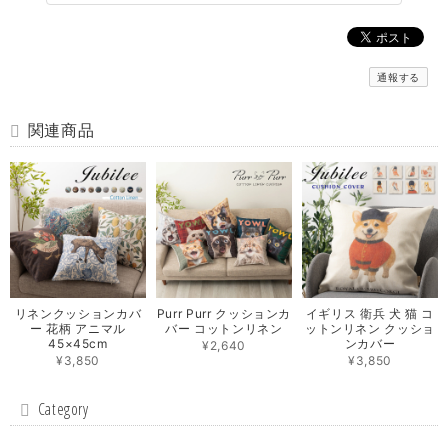
通報する
関連商品
リネンクッションカバ
Purr Purr クッションカ
イギリス 衛兵 犬 猫 コ
ー 花柄 アニマル
バー コットンリネン
ットンリネン クッショ
45×45cm
ンカバー
¥2,640
¥3,850
¥3,850
Category