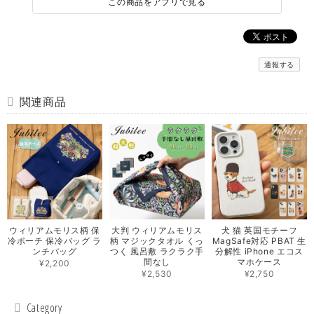
この商品をアプリで見る
通報する
関連商品
ウィリアムモリス柄 保
大判 ウィリアムモリス
犬 猫 英国モチーフ
冷ポーチ 保冷バッグ ラ
柄 マジックタオル くっ
MagSafe対応 PBAT 生
ンチバッグ
つく 風呂敷 ラクラク手
分解性 iPhone エコス
間なし
マホケース
¥2,200
¥2,530
¥2,750
Category