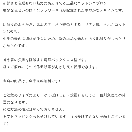
新鮮さと色褪せない魅力にあふれてる上品なコットンエプロン。
絶妙な色合いの様々なフラワー草花が配置された華やかなデザインです。
肌触りの滑らかさと光沢の美しさを特徴とする「サテン織」されたコット
ン100％。
生地の表面に凹凸が少ないため、綿の上品な光沢があり肌触りがしっとり
なめらかです。
首や肩の負担を軽減する肩紐バッククロス型です。
軽くて疲れにくので作業効率があがり長く愛用できます。
当店の商品は、全品送料無料です!
ご注文のサイズにより、ゆうぱけっと（投函）もしくは、佐川急便での発
送になります。
発送方法の指定は承っておりません。
ギフトラッピングもお受けしています。（お受けできない商品もございま
す）