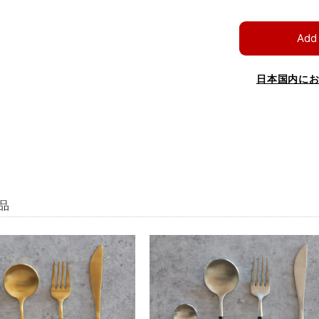
Add 
日本国内に
品