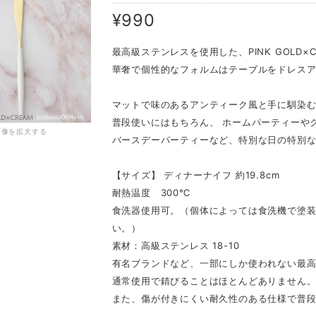
¥990
最高級ステンレスを使用した、PINK GOL
華奢で個性的なフォルムはテーブルをドレス
マットで味のあるアンティーク風と手に馴染
普段使いにはもちろん、 ホームパーティーや
画像を拡大する
バースデーパーティーなど、特別な日の特別
【サイズ】 ディナーナイフ 約19.8cm
耐熱温度 300℃
食洗器使用可。（個体によっては食洗機で塗
い。）
素材：高級ステンレス 18-10
有名ブランドなど、一部にしか使われない最高級
通常使用で錆びることはほとんどありません
また、傷が付きにくい耐久性のある仕様で普