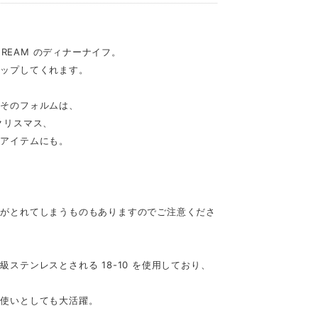
D×CREAM のディナーナイフ。
アップしてくれます。
むそのフォルムは、
クリスマス、
なアイテムにも。
装がとれてしまうものもありますのでご注意くださ
ステンレスとされる 18-10 を使用しており、
。
段使いとしても大活躍。