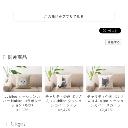
この商品をアプリで見る
通報する
関連商品
Jubilee クッションカ
チャリティ企画 ボナさ
チャリティ企画 ボナさ
バー Nukko コラボレー
ん x Jubilee クッショ
ん x Jubilee クッショ
ション (ちび)
ンカバー シェフ
ンカバー スカーフ
¥2,376
¥2,475
¥2,475
Category