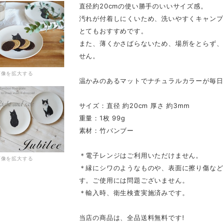
直径約20cmの使い勝手のいいサイズ感。
汚れが付着しにくいため、洗いやすくキャン
とてもおすすめです。
また、薄くかさばらないため、場所をとらず
せん。
画像を拡大する
温かみのあるマットでナチュラルカラーが毎
サイズ：直径 約20cm 厚さ 約3mm
重量：1枚 99g
素材：竹バンブー
＊電子レンジはご利用いただけません。
画像を拡大する
＊縁にシワのようなものや、表面に擦り傷な
す。ご使用には問題ございません。
＊輸入時、衛生検査実施済みです。
当店の商品は、全品送料無料です!