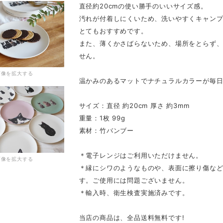
直径約20cmの使い勝手のいいサイズ感。
汚れが付着しにくいため、洗いやすくキャン
とてもおすすめです。
また、薄くかさばらないため、場所をとらず
せん。
画像を拡大する
温かみのあるマットでナチュラルカラーが毎
サイズ：直径 約20cm 厚さ 約3mm
重量：1枚 99g
素材：竹バンブー
＊電子レンジはご利用いただけません。
画像を拡大する
＊縁にシワのようなものや、表面に擦り傷な
す。ご使用には問題ございません。
＊輸入時、衛生検査実施済みです。
当店の商品は、全品送料無料です!