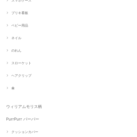
スマホケース
ブリキ看板
ベビー用品
ネイル
のれん
スローケット
ヘアクリップ
傘
ウィリアムモリス柄
PurrPurr パーパー
クッションカバー