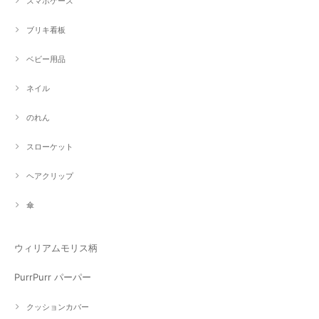
スマホケース
ブリキ看板
ベビー用品
ネイル
のれん
スローケット
ヘアクリップ
傘
ウィリアムモリス柄
PurrPurr パーパー
クッションカバー