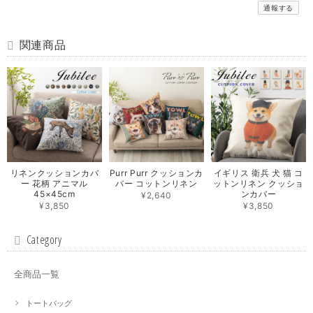
通報する
関連商品
リネンクッションカバ
Purr Purr クッションカ
イギリス 衛兵 犬 猫 コ
ー 花柄 アニマル
バー コットンリネン
ットンリネン クッショ
45×45cm
ンカバー
¥2,640
¥3,850
¥3,850
Category
全商品一覧
トートバッグ