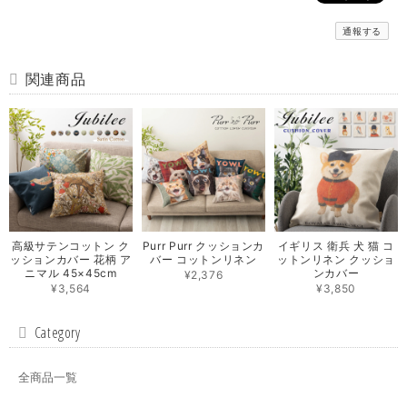
通報する
関連商品
高級サテンコットン ク
Purr Purr クッションカ
イギリス 衛兵 犬 猫 コ
ッションカバー 花柄 ア
バー コットンリネン
ットンリネン クッショ
ニマル 45×45cm
ンカバー
¥2,376
¥3,564
¥3,850
Category
全商品一覧