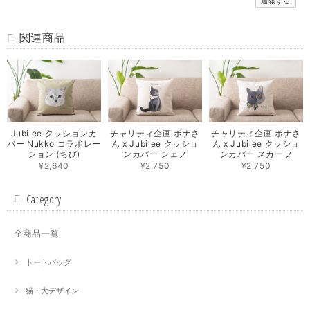
通報する
関連商品
Jubilee クッションカ
チャリティ企画 ボナさ
チャリティ企画 ボナさ
バー Nukko コラボレー
ん x Jubilee クッショ
ん x Jubilee クッショ
ション (ちび)
ンカバー シェフ
ンカバー スカーフ
¥2,640
¥2,750
¥2,750
Category
全商品一覧
トートバッグ
猫・犬デザイン