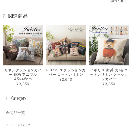
通報する
関連商品
リネンクッションカバ
Purr Purr クッションカ
イギリス 衛兵 犬 猫 コ
ー 花柄 アニマル
バー コットンリネン
ットンリネン クッショ
45×45cm
ンカバー
¥2,640
¥3,850
¥3,850
Category
全商品一覧
トートバッグ