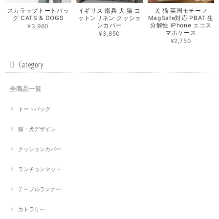
スカラップトートバッ
イギリス 衛兵 犬 猫 コ
犬 猫 英国モチーフ
グ CATS & DOGS
ットンリネン クッショ
MagSafe対応 PBAT 生
ンカバー
分解性 iPhone エコス
¥3,960
マホケース
¥3,850
¥2,750
Category
全商品一覧
トートバッグ
猫・犬デザイン
クッションカバー
ランチョンマット
テーブルランナー
カトラリー