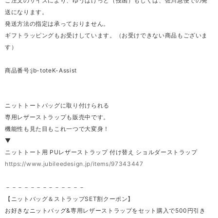
ご注文のサイズにより、ゆうぱけっと（投函）もしくは、佐川急便での発
送になります。
発送方法の指定は承っておりません。
ギフトラッピングもお受けしています。（お受けできない商品もございま
す）
商品番号:jb-toteK-Assist
ニットトートバッグに取り付けられる
専用レザーストラップも販売中です。
機能性も見た目もこれ一つで大変身！
▼
ニットトート用 PUレザーストラップ 付け替え ショルダーストラップ
https://www.jubileedesign.jp/items/97343447
－－－－－－－－－－－－－
【ニットバッグ＆ストラップSET割クーポン】
お好きなニットバッグ&専用レザーストラップをセット購入で500円引き