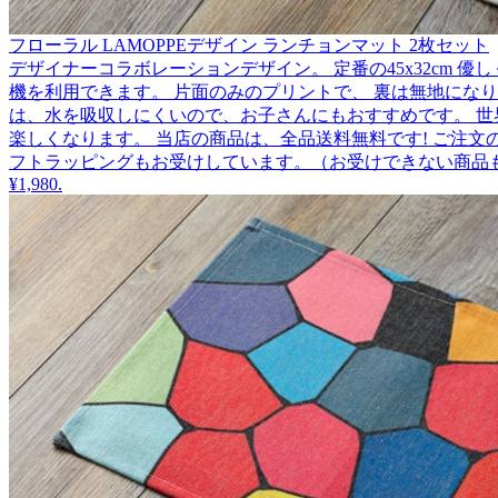
フローラル LAMOPPEデザイン ランチョンマット 2枚セット
デザイナーコラボレーションデザイン。 定番の45x32cm 
機を利用できます。 片面のみのプリントで、 裏は無地にな
は、水を吸収しにくいので、お子さんにもおすすめです。 世界
楽しくなります。 当店の商品は、全品送料無料です! ご注
フトラッピングもお受けしています。（お受けできない商品もございます） 
¥1,980
.